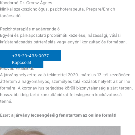
Kondorné Dr. Ororsz Ágnes
klinikai szakpszichológus, pszichoterapeuta, Prepare/Enrich
tanácsadó
Pszichoterápiás magánrendelő
Egyéni és párkapcsolati problémák kezelése, házassági, válási
krízistanácsadás párterápiás vagy egyéni konzultációs formában.
+36-20-438-0077
Kapcsolat
Kedves Érdeklődő!
A járványhelyzetre való tekintettel 2020. március 13-tól kezdődően
áttértem a hagyományos, személyes találkozások helyett az online
formára. A koronavírus terjedése körüli bizonytalanság a zárt térben,
hosszabb ideig tartó konzultációkat feleslegesen kockázatossá
tenné.
Ezért
a járvány lecsengéséig fenntartom az online formát!