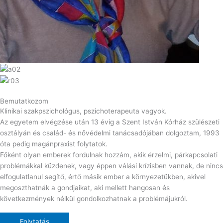
Bemutatkozom
Klinikai szakpszichológus, pszichoterapeuta vagyok.
Az egyetem elvégzése után 13 évig a Szent István Kórház szülészeti
osztályán és család- és nővédelmi tanácsadójában dolgoztam, 1993
óta pedig magánpraxist folytatok.
Főként olyan emberek fordulnak hozzám, akik érzelmi, párkapcsolati
problémákkal küzdenek, vagy éppen válási krízisben vannak, de nincs
elfogulatlanul segítő, értő másik ember a környezetükben, akivel
megoszthatnák a gondjaikat, aki mellett hangosan és
következmények nélkül gondolkozhatnak a problémájukról.
Folytatás